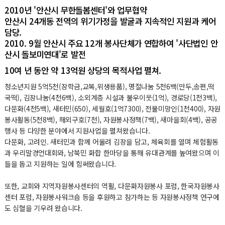
2010년 '안산시 무한돌봄센터'와 업무협약
안산시 24개동 전역의 위기가정을 발굴과 지속적인 지원과 케어
담당.
2010. 9월 안산시 주요 12개 봉사단체가 연합하여 '사단법인 안
산시 돌보미연대'로 발전
10여 년 동안 약 13억원 상당의 목적사업 펼쳐.
청소년지원 5억5천(장학금,교복,위생용품), 명절나눔 5천6백(만두,송편,떡
국떡), 김장나눔(4천6백), 소외계층 시설과 불우이웃(1억), 경로당(1천3백),
다문화(4천5백), 새터민(650), 세월호(1억7300), 전물미망인(1천400), 자원
봉사활동(5천8백), 해외구호(7천), 자원봉사정책(7백), 새마을회(4백), 공공
행사 등 다양한 분야에서 지원사업을 펼쳐왔습니다.
다문화, 고려인. 새터민과 함께 어울려 김장을 담고, 체육회를 열며 체험활동
과 우리말경언대회와, 남북민 화합 한마당을 통해 유대관계를 높여왔으며 이
들을 돕고 지원하는 일에 힘써왔습니다.
또한, 교회와 지역자원봉사센터의 역활, 다문화자원봉사 포럼, 한국자원봉사
센터 포럼, 자원봉사워크숍 등을 후원하고 참가하는 등 자원봉사정책 연구에
도 심혈을 기우려 왔습니다.