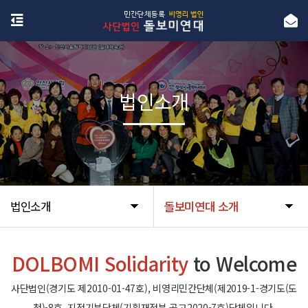
법인소개
법인소개
돌보미연대 소개
DOLBOMI Solidarity
to Welcome
사단법인(경기도 제2010-01-47호), 비영리민간단체(제2019-1-경기도(도
청)-8호, 지정기부단체(기획재정부 공고2020-7호)단체입니다.