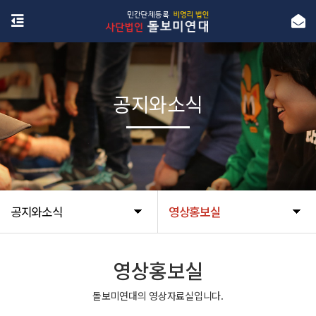
공지와소식
공지와소식
영상홍보실
영상홍보실
돌보미연대의 영상자료실입니다.